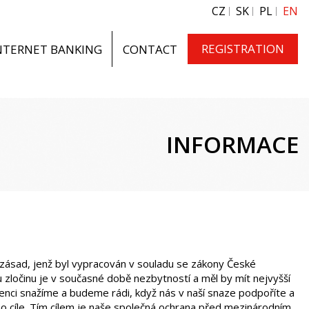
CZ
SK
PL
EN
REGISTRATION
NTERNET BANKING
CONTACT
INFORMACE
h zásad, jenž byl vypracován v souladu se zákony České
 zločinu je v současné době nezbytností a měl by mít nejvyšší
evenci snažíme a budeme rádi, když nás v naší snaze podpoříte a
 cíle. Tím cílem je naše společná ochrana před mezinárodním