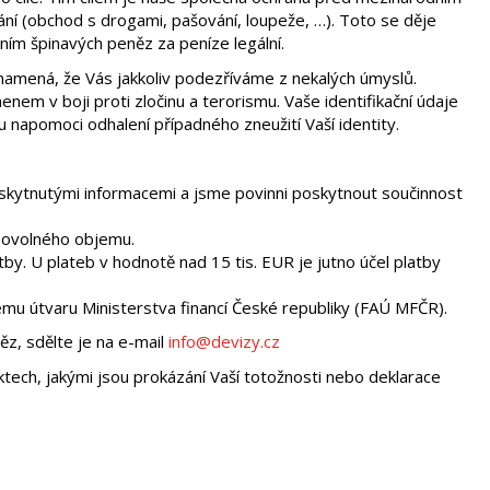
ní (obchod s drogami, pašování, loupeže, …). Toto se děje
ním špinavých peněz za peníze legální.
namená, že Vás jakkoliv podezříváme z nekalých úmyslů.
enem v boji proti zločinu a terorismu. Vaše identifikační údaje
 napomoci odhalení případného zneužití Vaší identity.
skytnutými informacemi a jsme povinni poskytnout součinnost
ibovolného objemu.
y. U plateb v hodnotě nad 15 tis. EUR je jutno účel platby
mu útvaru Ministerstva financí České republiky (FAÚ MFČR).
z, sdělte je na e-mail
info@devizy.cz
ktech, jakými jsou prokázání Vaší totožnosti nebo deklarace