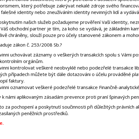
rorismem, který potřebuje zakrývat nekalé zdroje svého financová
alešné identity nebo zneužíváním identity nevinných lidí a vydává
oskytnutím našich služeb požadujeme prověření Vaší identity, nez
e Váš obchodní partner je tím, za koho se vydává, je základním kam
člivě chráněny, slouží pouze pro účely stanovené zákonem a mohou
aduje zákon č. 253/2008 Sb.?
vinni uchovávat záznamy o veškerých transakcích spolu s Vámi po
 kontrolním orgánům.
vinni kontrolovat veškeré neobvyklé nebo podezřelé transakce l
ých případech můžete být dále dotazováni o účelu prováděné platb
opií faktury.
vinni oznamovat veškeré podezřelé transakce Finančně-analytické
y k námi aplikovaným zásadám prevence proti praní špinavých peně
 za pochopení a poskytnutí součinnosti při důležitých právních a
asílaných peněžních prostředků.
e.