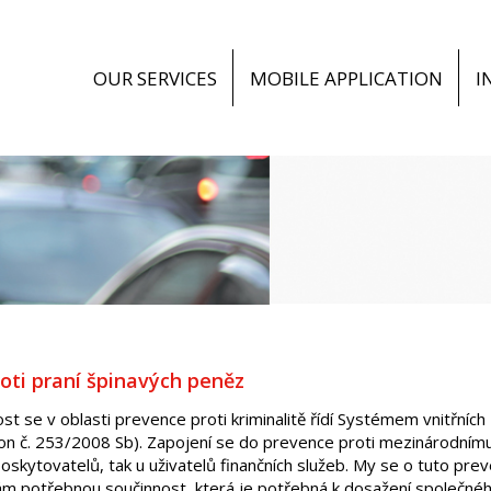
OUR SERVICES
MOBILE APPLICATION
I
oti praní špinavých peněz
st se v oblasti prevence proti kriminalitě řídí Systémem vnitřníc
kon č. 253/2008 Sb). Zapojení se do prevence proti mezinárodnímu
 poskytovatelů, tak u uživatelů finančních služeb. My se o tuto pr
m potřebnou součinnost, která je potřebná k dosažení společného