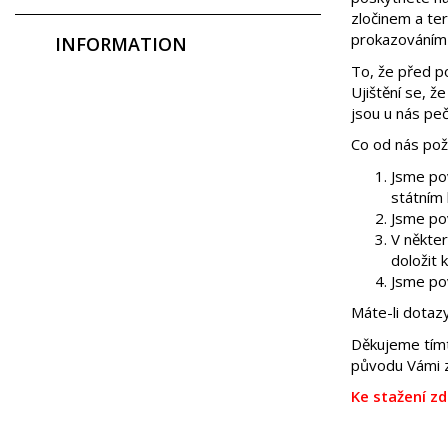
zločinem a te
prokazováním f
INFORMATION
To, že před p
Ujištění se, ž
jsou u nás pe
Co od nás pož
Jsme po
státním
Jsme po
V někter
doložit k
Jsme po
Máte-li dotaz
Děkujeme tímto
původu Vámi z
Ke stažení zd