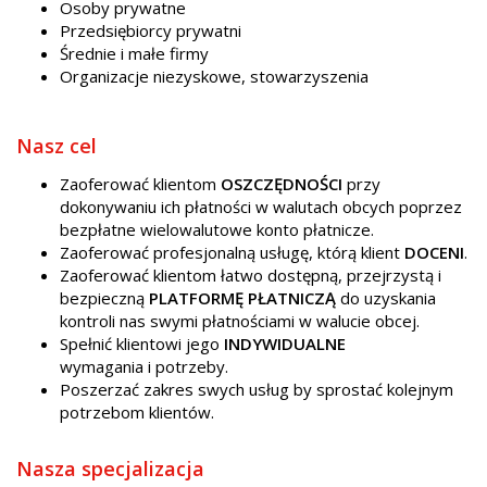
Osoby prywatne
Przedsiębiorcy prywatni
Średnie i małe firmy
Organizacje niezyskowe, stowarzyszenia
Nasz cel
Zaoferować klientom
OSZCZ
Ę
DNOŚCI
przy
dokonywaniu ich płatności w walutach obcych poprzez
bezpłatne wielowalutowe konto płatnicze.
Zaoferować profesjonalną usługę, którą klient
DOCENI
.
Zaoferować klientom łatwo dostępną, przejrzystą i
bezpieczną
PLATFORM
Ę
PŁATNICZ
Ą
do uzyskania
kontroli nas swymi płatnościami w walucie obcej.
Spełnić klientowi jego
INDYWIDUALNE
wymagania i potrzeby.
Poszerzać zakres swych usług by sprostać kolejnym
potrzebom klientów.
Nasza specjalizacja