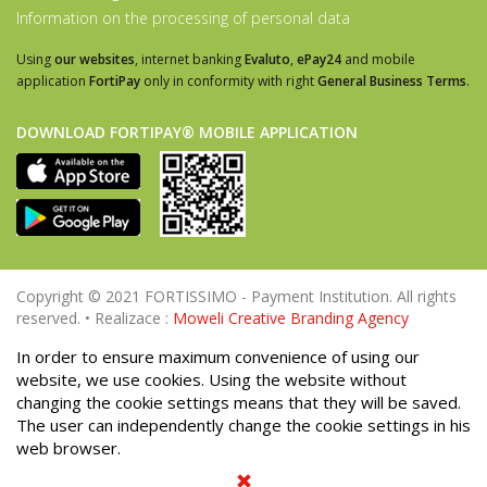
Information on the processing of personal data
Using
our websites
, internet banking
Evaluto
,
ePay24
and mobile
application
FortiPay
only in conformity with right
General Business Terms
.
DOWNLOAD FORTIPAY® MOBILE APPLICATION
Copyright © 2021 FORTISSIMO - Payment Institution. All rights
reserved. • Realizace :
Moweli Creative Branding Agency
In order to ensure maximum convenience of using our
website, we use cookies. Using the website without
changing the cookie settings means that they will be saved.
The user can independently change the cookie settings in his
web browser.