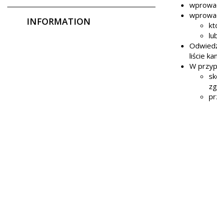
wprowad
wprowad
INFORMATION
kt
lu
Odwiedź
liście k
W przyp
sk
zg
pr