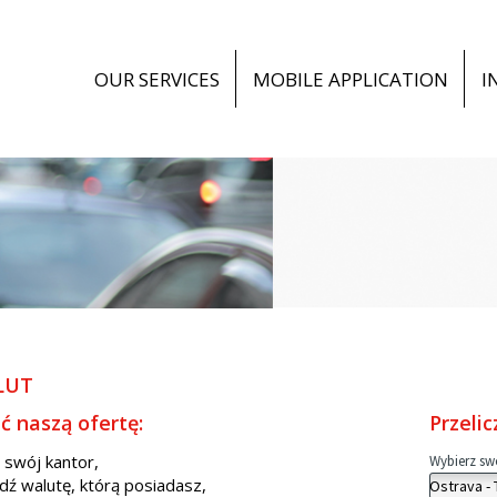
OUR SERVICES
MOBILE APPLICATION
I
LUT
ć naszą ofertę:
Przeli
 swój kantor,
ź walutę, którą posiadasz,