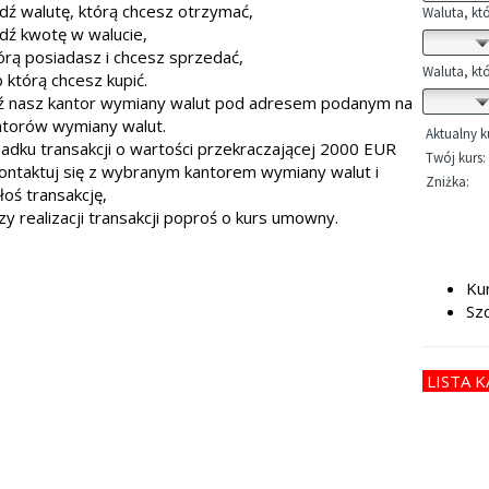
ź walutę, którą chcesz otrzymać,
ź kwotę w walucie,
órą posiadasz i chcesz sprzedać,
b którą chcesz kupić.
 nasz kantor wymiany walut pod adresem podanym na
antorów wymiany walut.
adku transakcji o wartości przekraczającej 2000 EUR
ontaktuj się z wybranym kantorem wymiany walut i
łoś transakcję,
zy realizacji transakcji poproś o kurs umowny.
Ku
Sz
LISTA 